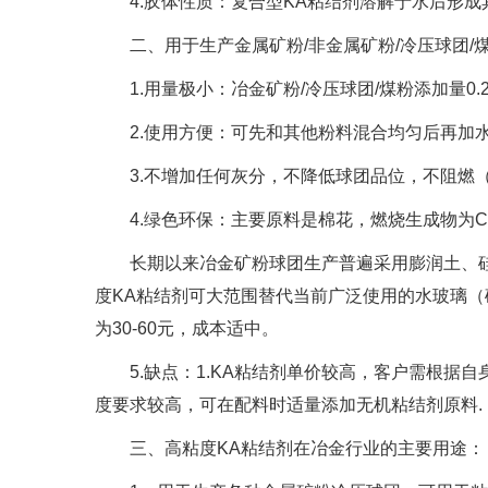
4.胶体性质：复合型KA粘结剂溶解于水后形成
二、用于生产金属矿粉/非金属矿粉/冷压球团/
1.用量极小：冶金矿粉/冷压球团/煤粉添加量0.2-
2.使用方便：可先和其他粉料混合均匀后再加水
3.不增加任何灰分，不降低球团品位，不阻燃（
4.绿色环保：主要原料是棉花，燃烧生成物为C
长期以来冶金矿粉球团生产普遍采用膨润土、硅
度KA粘结剂可大范围替代当前广泛使用的水玻璃
为30-60元，成本适中。
5.缺点：1.KA粘结剂单价较高，客户需根据自
度要求较高，可在配料时适量添加无机粘结剂原料.
三、高粘度KA粘结剂在冶金行业的主要用途：