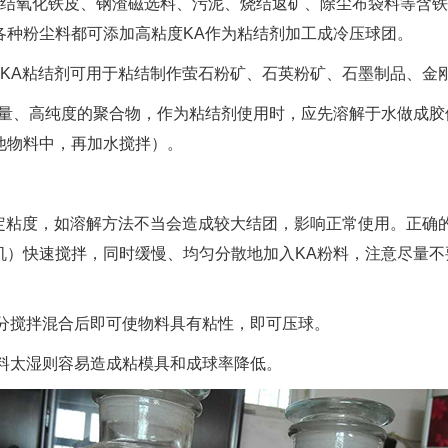
氧化铁皮、钢渣磁选料、污泥、烧结返矿、除尘布袋料等含铁
各种粉尘料都可添加高粘度KA作为粘结剂加工成冷压球团。
A粘结剂可用于粘结制作萤石粉矿、石英粉矿、石墨制品、金
、高纯度的聚合物，作为粘结剂使用时，应先溶解于水做成胶
他物料中，再加水搅拌）。
度，如溶解方法不当会造成较大结团，影响正常使用。正确的溶解
机）快速搅拌，同时缓慢、均匀分散地加入KA粉料，注意尽量不
分搅拌混合后即可使物料具有粘性，即可压球。
料太湿则容易造成粘模具和成球率降低。