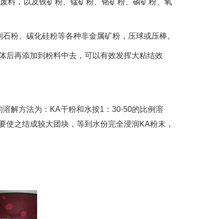
废料，以及铁矿粉、锰矿粉、铬矿粉、磷矿粉、氧
刚石粉、碳化硅粉等各种非金属矿粉，压球或压棒。
体后再添加到粉料中去，可以有效发挥大粘结效
方法为：KA干粉和水按1：30-50的比例溶
要使之结成较大团块，等到水份完全浸润KA粉末，