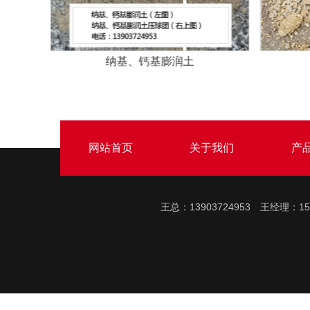
高粘度KA粘结剂/型煤金属矿粉/冷压球团
专用粘结剂
网站首页
关于我们
产
王总：13903724953 王经理：1