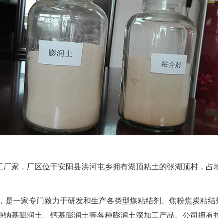
家，厂区位于安阳县洪河屯乡拥有湖顶粘土的张湖顶村，占地2
，是一家专门致力于研发和生产各类型煤粘结剂、焦粉焦炭粘结
种钠基膨润土、钙基膨润土等各种膨润土深加工产品。公司拥有