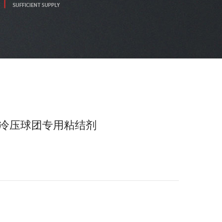
/冷压球团专用粘结剂