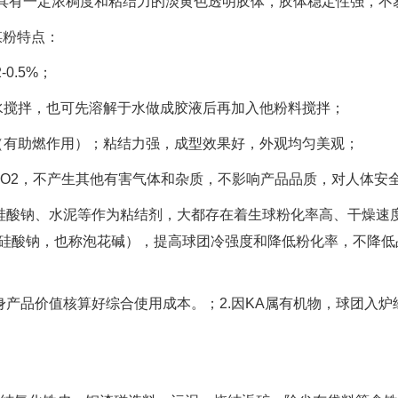
具有一定浓稠度和粘结力的淡黄色透明胶体，胶体稳定性强，不易
煤粉特点：
0.5%；
搅拌，也可先溶解于水做成胶液后再加入他粉料搅拌；
有助燃作用）；粘结力强，成型效果好，外观均匀美观；
O2，不产生其他有害气体和杂质，不影响产品品质，对人体安
酸钠、水泥等作为粘结剂，大都存在着生球粉化率高、干燥速度
（硅酸钠，也称泡花碱），提高球团冷强度和降低粉化率，不降低
身产品价值核算好综合使用成本。；2.因KA属有机物，球团入