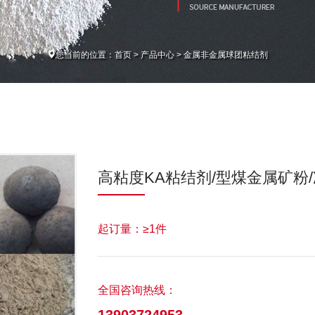
您当前的位置：
首页
>
产品中心
>
金属非金属球团粘结剂
高粘度KA粘结剂/型煤金属矿粉
起订量：≥1件
全国咨询热线：