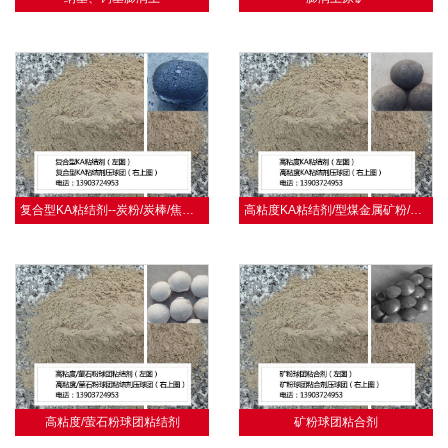
复合型KA粘结剂--炭粉/炭棒/焦粉专用
高粘度KA粘结剂/型煤金属矿粉/冷压球团专用粘结剂
高粘度/萤石粉球团粘结剂
矿粉球团粘合剂